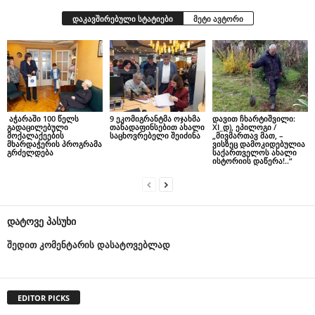
დაკავშირებული სტატიები
მეტი ავტორი
აჭარაში 100 წელს
9 ეკომიგრანტმა ოჯახმა
დავით ჩხარტიშვილი:
გადაცილებული
თანადაფინსებით ახალი
XI_დ), ეპილოგი /
მოქალაქეების
საცხოვრებელი შეიძინა
„მივმართავ მათ, –
მხარდაჭერის პროგრამა
ვისზეც დამოკიდებულია
გრძელდება
საქართველოს ახალი
ისტორიის დაწერა!..“
დატოვე პასუხი
შედით კომენტარის დასატოვებლად
EDITOR PICKS