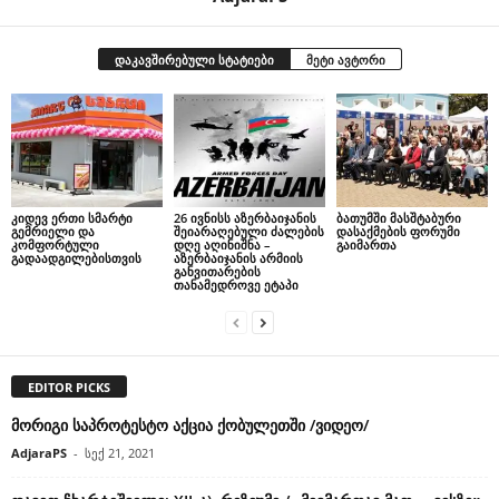
დაკავშირებული სტატიები
მეტი ავტორი
კიდევ ერთი სმარტი
26 ივნისს აზერბაიჯანის
ბათუმში მასშტაბური
გემრიელი და
შეიარაღებული ძალების
დასაქმების ფორუმი
კომფორტული
დღე აღინიშნა –
გაიმართა
გადაადგილებისთვის
აზერბაიჯანის არმიის
განვითარების
თანამედროვე ეტაპი
EDITOR PICKS
მორიგი საპროტესტო აქცია ქობულეთში /ვიდეო/
AdjaraPS
-
სექ 21, 2021