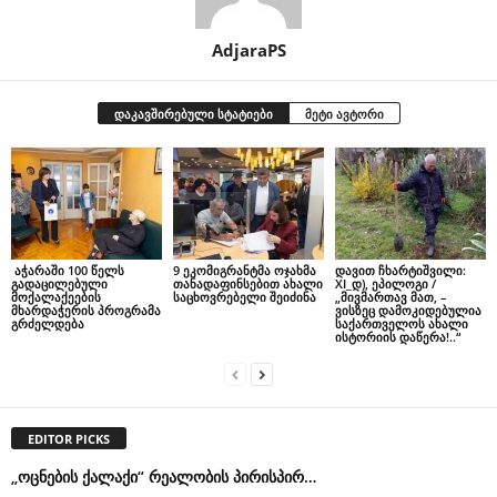
AdjaraPS
დაკავშირებული სტატიები
მეტი ავტორი
აჭარაში 100 წელს
9 ეკომიგრანტმა ოჯახმა
დავით ჩხარტიშვილი:
გადაცილებული
თანადაფინსებით ახალი
XI_დ), ეპილოგი /
მოქალაქეების
საცხოვრებელი შეიძინა
„მივმართავ მათ, –
მხარდაჭერის პროგრამა
ვისზეც დამოკიდებულია
გრძელდება
საქართველოს ახალი
ისტორიის დაწერა!..“
EDITOR PICKS
„ოცნების ქალაქი“ რეალობის პირისპირ…