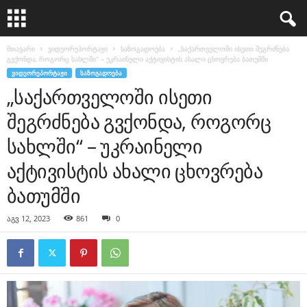
მთავარი
ვიდეორეპორტაჟი
საზოგადოება
„საქართველოში ისეთი შეგრძნება
გვქონდა, როგორც სახლში“ – უკრაინელი აქტივისტის ახალი ცხოვრება ბათუმში
ᲕᲘᲓᲔᲝᲠᲔᲞᲝᲠᲢᲐᲟᲘ
ᲡᲐᲖᲝᲒᲐᲓᲝᲔᲑᲐ
„საქართველოში ისეთი
შეგრძნება გვქონდა, როგორც
სახლში“ – უკრაინელი
აქტივისტის ახალი ცხოვრება
ბათუმში
აგვ 12, 2023
861
0