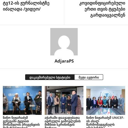
ტვ12-ის ჟურნალისტზე
კოვიდინფიცირებული
იძალადა /ვიდეო/
ერთი თვის ტყუპები
გარდაიცვალნენ
AdjaraPS
დაკავშირებული სტატიები
მეტი ავტორი
ნინო ნიჟარაძემ
აჭარაში დაავადებათა
ნინო ნიჟარაძემ UNICEF-
ჟენევაში ტყვიით
ადრეული გამოვლენის
ის ახალ
მოწამვლის პრევენციის
მიზნით სკრინინგის
წარმომადგენელს
მიმართულებით
მორიგი
უმასპინძლა