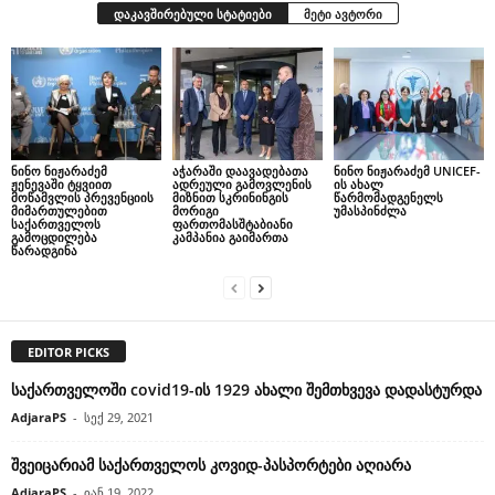
დაკავშირებული სტატიები
მეტი ავტორი
ნინო ნიჟარაძემ
აჭარაში დაავადებათა
ნინო ნიჟარაძემ UNICEF-
ჟენევაში ტყვიით
ადრეული გამოვლენის
ის ახალ
მოწამვლის პრევენციის
მიზნით სკრინინგის
წარმომადგენელს
მიმართულებით
მორიგი
უმასპინძლა
საქართველოს
ფართომასშტაბიანი
გამოცდილება
კამპანია გაიმართა
წარადგინა
EDITOR PICKS
საქართველოში covid19-ის 1929 ახალი შემთხვევა დადასტურდა
AdjaraPS
-
სექ 29, 2021
შვეიცარიამ საქართველოს კოვიდ-პასპორტები აღიარა
AdjaraPS
-
იან 19, 2022