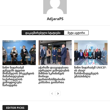
AdjaraPS
დაკავშირებული სტატიები
მეტი ავტორი
ნინო ნიჟარაძემ
აჭარაში დაავადებათა
ნინო ნიჟარაძემ UNICEF-
ჟენევაში ტყვიით
ადრეული გამოვლენის
ის ახალ
მოწამვლის პრევენციის
მიზნით სკრინინგის
წარმომადგენელს
მიმართულებით
მორიგი
უმასპინძლა
საქართველოს
ფართომასშტაბიანი
გამოცდილება
კამპანია გაიმართა
წარადგინა
EDITOR PICKS