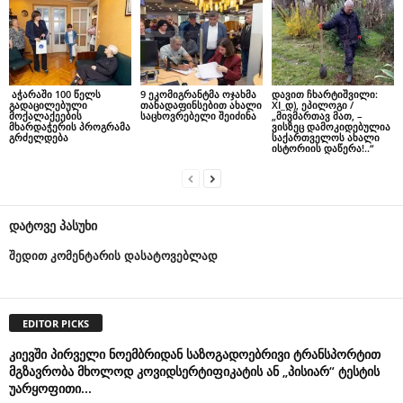
აჭარაში 100 წელს
9 ეკომიგრანტმა ოჯახმა
დავით ჩხარტიშვილი:
გადაცილებული
თანადაფინსებით ახალი
XI_დ), ეპილოგი /
მოქალაქეების
საცხოვრებელი შეიძინა
„მივმართავ მათ, –
მხარდაჭერის პროგრამა
ვისზეც დამოკიდებულია
გრძელდება
საქართველოს ახალი
ისტორიის დაწერა!..“
დატოვე პასუხი
შედით კომენტარის დასატოვებლად
EDITOR PICKS
კიევში პირველი ნოემბრიდან საზოგადოებრივი ტრანსპორტით
მგზავრობა მხოლოდ კოვიდსერტიფიკატის ან „პისიარ“ ტესტის
უარყოფითი...