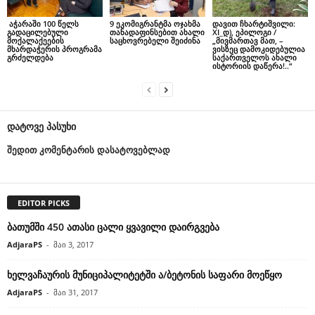
აჭარაში 100 წელს
9 ეკომიგრანტმა ოჯახმა
დავით ჩხარტიშვილი:
გადაცილებული
თანადაფინსებით ახალი
XI_დ), ეპილოგი /
მოქალაქეების
საცხოვრებელი შეიძინა
„მივმართავ მათ, –
მხარდაჭერის პროგრამა
ვისზეც დამოკიდებულია
გრძელდება
საქართველოს ახალი
ისტორიის დაწერა!..“
დატოვე პასუხი
შედით კომენტარის დასატოვებლად
EDITOR PICKS
ბათუმში 450 ათასი ცალი ყვავილი დაირგვება
AdjaraPS
-
მაი 3, 2017
ხელვაჩაურის მუნიციპალიტეტში ა/ბეტონის საფარი მოეწყო
AdjaraPS
-
მაი 31, 2017