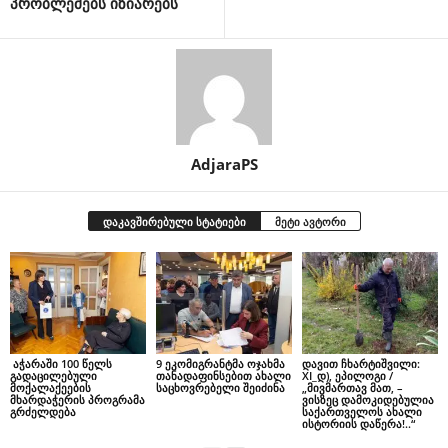
პრობლემებს იზიარებს
AdjaraPS
დაკავშირებული სტატიები
მეტი ავტორი
აჭარაში 100 წელს
9 ეკომიგრანტმა ოჯახმა
დავით ჩხარტიშვილი:
გადაცილებული
თანადაფინსებით ახალი
XI_დ), ეპილოგი /
მოქალაქეების
საცხოვრებელი შეიძინა
„მივმართავ მათ, –
მხარდაჭერის პროგრამა
ვისზეც დამოკიდებულია
გრძელდება
საქართველოს ახალი
ისტორიის დაწერა!..“