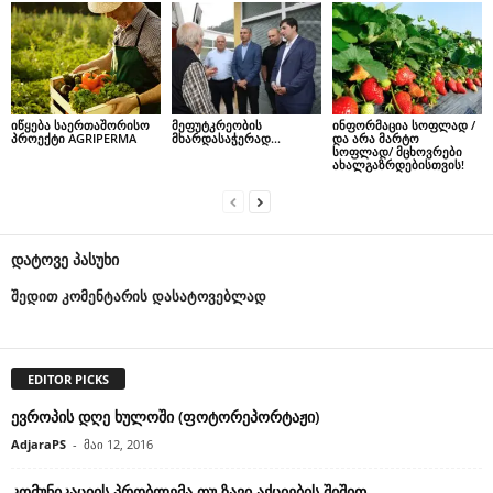
იწყება საერთაშორისო
მეფუტკრეობის
ინფორმაცია სოფლად /
პროექტი AGRIPERMA
მხარდასაჭერად…
და არა მარტო
სოფლად/ მცხოვრები
ახალგაზრდებისთვის!
დატოვე პასუხი
შედით კომენტარის დასატოვებლად
EDITOR PICKS
ევროპის დღე ხულოში (ფოტორეპორტაჟი)
AdjaraPS
-
მაი 12, 2016
კომუნიკაციის პრობლემა თუ ზავი აქციების შიშით