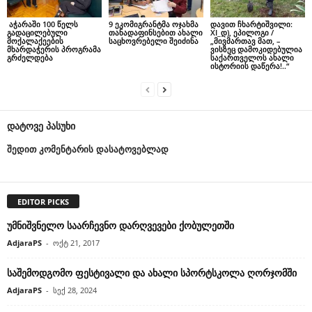
აჭარაში 100 წელს
9 ეკომიგრანტმა ოჯახმა
დავით ჩხარტიშვილი:
გადაცილებული
თანადაფინსებით ახალი
XI_დ), ეპილოგი /
მოქალაქეების
საცხოვრებელი შეიძინა
„მივმართავ მათ, –
მხარდაჭერის პროგრამა
ვისზეც დამოკიდებულია
გრძელდება
საქართველოს ახალი
ისტორიის დაწერა!..“
დატოვე პასუხი
შედით კომენტარის დასატოვებლად
EDITOR PICKS
უმნიშვნელო საარჩევნო დარღვევები ქობულეთში
AdjaraPS
-
ოქტ 21, 2017
საშემოდგომო ფესტივალი და ახალი სპორტსკოლა ღორჯომში
AdjaraPS
-
სექ 28, 2024