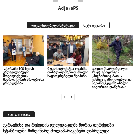
AdjaraPS
დაკავშირებული სტატიები
მეტი ავტორი
აჭარაში 100 წელს
9 ეკომიგრანტმა ოჯახმა
დავით ჩხარტიშვილი:
გადაცილებული
თანადაფინსებით ახალი
XI_დ), ეპილოგი /
მოქალაქეების
საცხოვრებელი შეიძინა
„მივმართავ მათ, –
მხარდაჭერის პროგრამა
ვისზეც დამოკიდებულია
გრძელდება
საქართველოს ახალი
ისტორიის დაწერა!..“
EDITOR PICKS
უკრაინისა და რუსეთის დელეგაციებს შორის თურქეთში,
სტამბოლში მიმდინარე მოლაპარაკებები დასრულდა