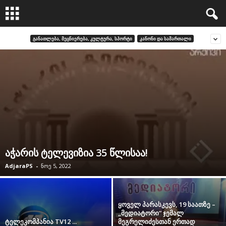
ᲒᲐᲜᲐᲗᲚᲔᲑᲐ, ᲛᲔᲪᲜᲘᲔᲠᲔᲑᲐ, ᲙᲣᲚᲢᲣᲠᲐ, ᲡᲞᲝᲠᲢᲘ
ᲙᲐᲜᲝᲜᲘ ᲓᲐ ᲡᲐᲛᲐᲠᲗᲐᲚᲘ
აჭარის ტელევიზია 35 წლისაა!
AdjaraPS
-
ნოე 5, 2022
ყოველ პარასკევს, 19 საათზე –
„მედიატორი“ ჯემალ
ტელეკომპანია TV12 ...
მეგრელიძესთან ერთად