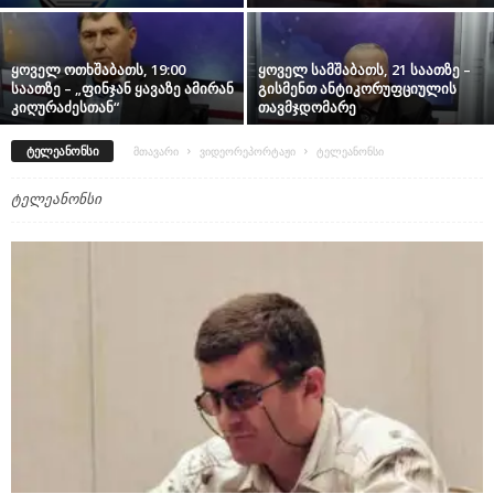
ყოველ ოთხშაბათს, 19:00
ყოველ სამშაბათს, 21 საათზე –
საათზე – „ფინჯან ყავაზე ამირან
გისმენთ ანტიკორუფციულის
კიღურაძესთან“
თავმჯდომარე
ᲢᲔᲚᲔᲐᲜᲝᲜᲡᲘ
მთავარი
ვიდეორეპორტაჟი
ტელეანონსი
ტელეანონსი