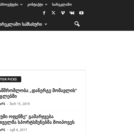
ᲞᲠᲝᲔᲥᲢᲔᲑᲘ
ᲙᲝᲜᲢᲐᲥᲢᲘ
ᲡᲐᲠᲔᲙᲚᲐᲛᲝ
ᲐᲠᲔᲙᲚᲐᲛᲝ ᲡᲐᲛᲡᲐᲮᲣᲠᲘ
TOR PICKS
ამშრომლობა „დანერგე მომავლის“
გლებში
aPS
-
მარ 15, 2019
უმი ოფენზე” გამარჯვება
თველმა სპორტსმენებმა მოიპოვეს
aPS
-
ივნ 6, 2017