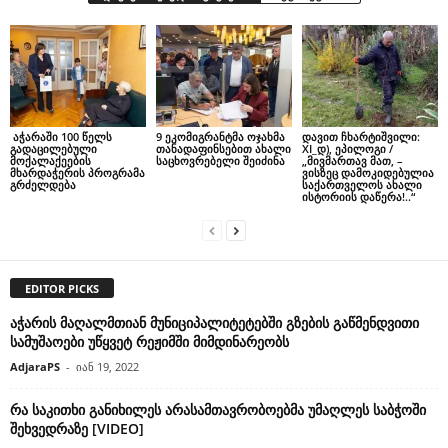
აჭარაში 100 წელს
9 ეკომიგრანტმა ოჯახმა
დავით ჩხარტიშვილი:
გადაცილებული
თანადაფინსებით ახალი
XI_დ), ეპილოგი /
მოქალაქეების
საცხოვრებელი შეიძინა
„მივმართავ მათ, –
მხარდაჭერის პროგრამა
ვისზეც დამოკიდებულია
გრძელდება
საქართველოს ახალი
ისტორიის დაწერა!..“
EDITOR PICKS
აჭარის მაღალმთიან მუნიციპალიტეტებში გზების გაწმენდვითი
სამუშაოები უწყვეტ რეჟიმში მიმდინარეობს
AdjaraPS
-
იან 19, 2022
რა საკითხი განიხილეს არასამთავრობოებმა უმაღლეს საბჭოში
შეხვედრაზე [VIDEO]