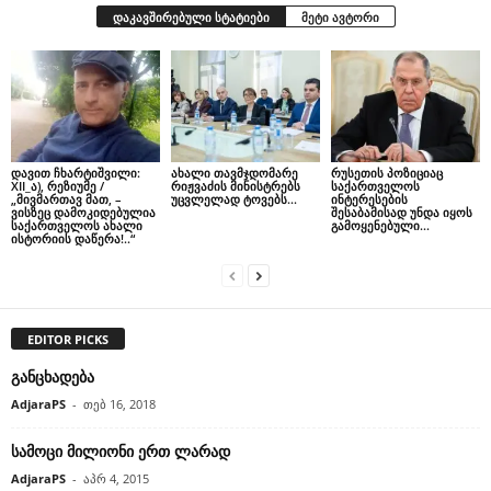
დაკავშირებული სტატიები
მეტი ავტორი
დავით ჩხარტიშვილი:
ახალი თავმჯდომარე
რუსეთის პოზიციაც
XII_ა), რეზიუმე /
რიჟვაძის მინისტრებს
საქართველოს
„მივმართავ მათ, –
უცვლელად ტოვებს…
ინტერესების
ვისზეც დამოკიდებულია
შესაბამისად უნდა იყოს
საქართველოს ახალი
გამოყენებული…
ისტორიის დაწერა!..“
EDITOR PICKS
განცხადება
AdjaraPS
-
თებ 16, 2018
სამოცი მილიონი ერთ ლარად
AdjaraPS
-
აპრ 4, 2015