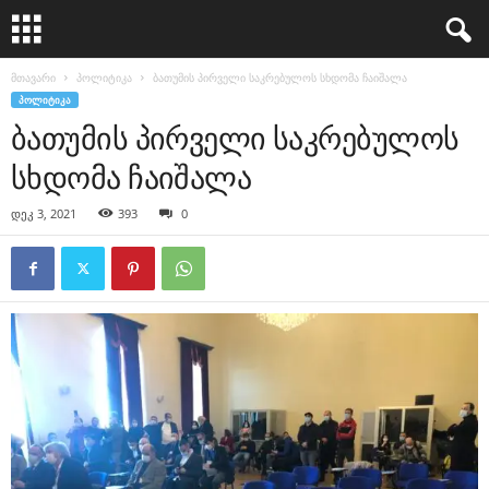
მთავარი
პოლიტიკა
ბათუმის პირველი საკრებულოს სხდომა ჩაიშალა
ᲞᲝᲚᲘᲢᲘᲙᲐ
ბათუმის პირველი საკრებულოს
სხდომა ჩაიშალა
დეკ 3, 2021
393
0