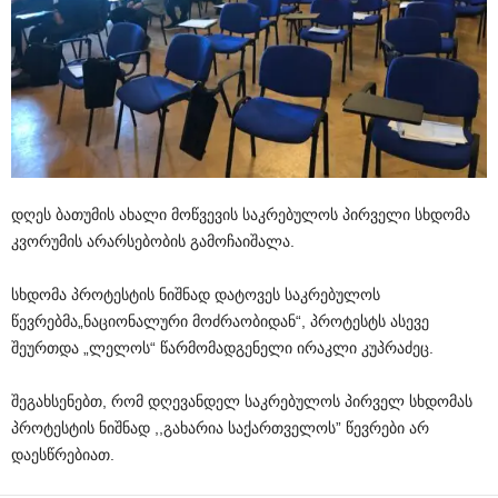
დღეს
ბათუმის
ახალი
მოწვევის
საკრებულოს
პირველი
სხდომა
კვორუმის
არარსებობის
გამო
ჩაიშალა
.
სხდომა
პროტესტის
ნიშნად
დატოვეს
საკრებულოს
წევრებმა
„
ნაციონალური
მოძრაობიდან
“,
პროტესტს
ასევე
შეურთდა
„
ლელოს
“
წარმომადგენელი
ირაკლი
კუპრაძეც
.
შეგახსენებთ
,
რომ
დღევანდელ
საკრებულოს
პირველ
სხდომას
პროტესტის
ნიშნად
,,
გახარია
საქართველოს
”
წევრები
არ
დაესწრებიათ
.