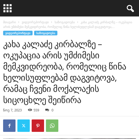
მთავარი
ვიდეორეპორტაჟი
საზოგადოება
კახა კალაძე კირბალზე – ოკუპაცია
არის უმძიმესი მემკვიდრეობა, რომელიც წინა ხელისუფლებამ დაგვიტოვა,...
ᲕᲘᲓᲔᲝᲠᲔᲞᲝᲠᲢᲐᲟᲘ
ᲡᲐᲖᲝᲒᲐᲓᲝᲔᲑᲐ
კახა კალაძე კირბალზე –
ოკუპაცია არის უმძიმესი
მემკვიდრეობა, რომელიც წინა
ხელისუფლებამ დაგვიტოვა,
რამაც ჩვენი მოქალაქის
სიცოცხლე შეიწირა
ნოე 7, 2023
559
0