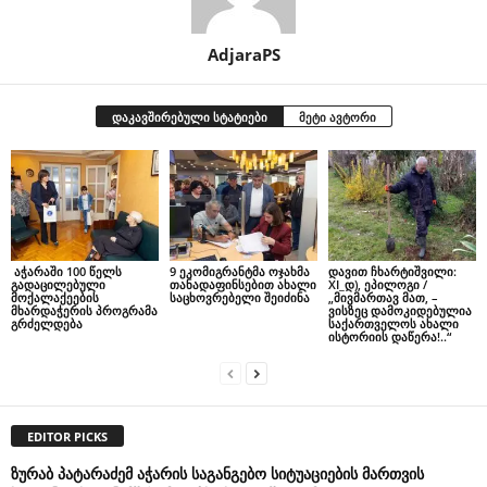
AdjaraPS
დაკავშირებული სტატიები
მეტი ავტორი
აჭარაში 100 წელს
9 ეკომიგრანტმა ოჯახმა
დავით ჩხარტიშვილი:
გადაცილებული
თანადაფინსებით ახალი
XI_დ), ეპილოგი /
მოქალაქეების
საცხოვრებელი შეიძინა
„მივმართავ მათ, –
მხარდაჭერის პროგრამა
ვისზეც დამოკიდებულია
გრძელდება
საქართველოს ახალი
ისტორიის დაწერა!..“
EDITOR PICKS
ზურაბ პატარაძემ აჭარის საგანგებო სიტუაციების მართვის