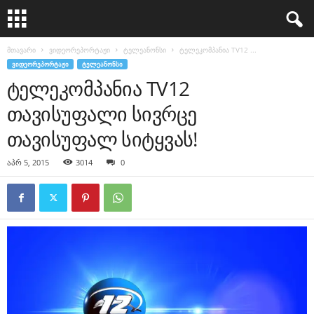
მთავარი
ვიდეორეპორტაჟი
ტელეანონსი
ტელეკომპანია TV12 ...
ᲕᲘᲓᲔᲝᲠᲔᲞᲝᲠᲢᲐᲟᲘ
ᲢᲔᲚᲔᲐᲜᲝᲜᲡᲘ
ტელეკომპანია TV12
თავისუფალი სივრცე
თავისუფალ სიტყვას!
აპრ 5, 2015
3014
0