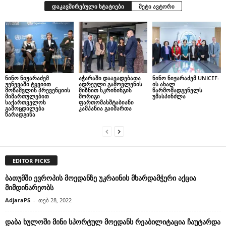
დაკავშირებული სტატიები
მეტი ავტორი
ნინო ნიჟარაძემ
აჭარაში დაავადებათა
ნინო ნიჟარაძემ UNICEF-
ჟენევაში ტყვიით
ადრეული გამოვლენის
ის ახალ
მოწამვლის პრევენციის
მიზნით სკრინინგის
წარმომადგენელს
მიმართულებით
მორიგი
უმასპინძლა
საქართველოს
ფართომასშტაბიანი
გამოცდილება
კამპანია გაიმართა
წარადგინა
EDITOR PICKS
ბათუმში ევროპის მოედანზე უკრაინის მხარდამჭერი აქცია
მიმდინარეობს
AdjaraPS
-
თებ 28, 2022
დაბა ხულოში მინი სპორტულ მოედანს რეაბილიტაცია ჩაუტარდა