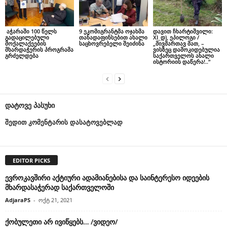
აჭარაში 100 წელს
9 ეკომიგრანტმა ოჯახმა
დავით ჩხარტიშვილი:
გადაცილებული
თანადაფინსებით ახალი
XI_დ), ეპილოგი /
მოქალაქეების
საცხოვრებელი შეიძინა
„მივმართავ მათ, –
მხარდაჭერის პროგრამა
ვისზეც დამოკიდებულია
გრძელდება
საქართველოს ახალი
ისტორიის დაწერა!..“
დატოვე პასუხი
შედით კომენტარის დასატოვებლად
EDITOR PICKS
ევროკავშირი აქტიური ადამიანებისა და საინტერესო იდეების
მხარდასაჭერად საქართველოში
AdjaraPS
-
ოქტ 21, 2021
ქობულეთი არ ივიწყებს… /ვიდეო/