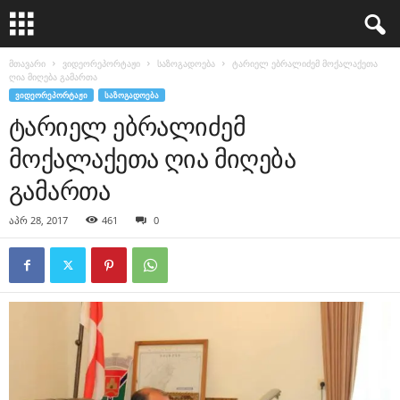
მთავარი
ვიდეორეპორტაჟი
საზოგადოება
ტარიელ ებრალიძემ მოქალაქეთა
ღია მიღება გამართა
ᲕᲘᲓᲔᲝᲠᲔᲞᲝᲠᲢᲐᲟᲘ
ᲡᲐᲖᲝᲒᲐᲓᲝᲔᲑᲐ
ტარიელ ებრალიძემ
მოქალაქეთა ღია მიღება
გამართა
აპრ 28, 2017
461
0