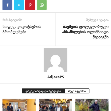
წინა სტატიაში
შემდეგი სტატია
სოფელ კოკოტაურის
ბავშვთა ფოლკლორული
პრობლემები
ანსამბლების ოლიმპიადა
შუახევში
AdjaraPS
დაკავშირებული სტატიები
მეტი ავტორი