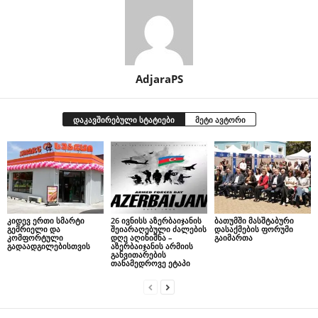
AdjaraPS
დაკავშირებული სტატიები
მეტი ავტორი
კიდევ ერთი სმარტი
26 ივნისს აზერბაიჯანის
ბათუმში მასშტაბური
გემრიელი და
შეიარაღებული ძალების
დასაქმების ფორუმი
კომფორტული
დღე აღინიშნა –
გაიმართა
გადაადგილებისთვის
აზერბაიჯანის არმიის
განვითარების
თანამედროვე ეტაპი