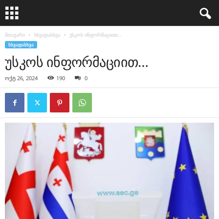
მთავარი
სხვადასხვა
უსკოს ინფორმაციით…
ᲡᲮᲕᲐᲓᲐᲡᲮᲕᲐ
უსკოს ინფორმაციით…
ოქტ 26, 2024
190
0