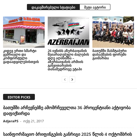
დაკავშირებული სტატიები
მეტი ავტორი
კიდევ ერთი სმარტი
26 ივნისს აზერბაიჯანის
ბათუმში მასშტაბური
გემრიელი და
შეიარაღებული ძალების
დასაქმების ფორუმი
კომფორტული
დღე აღინიშნა –
გაიმართა
გადაადგილებისთვის
აზერბაიჯანის არმიის
განვითარების
თანამედროვე ეტაპი
EDITOR PICKS
ბათუმში არჩევნებზე ამომრჩეველთა 36 პროცენტიანი აქტივობა
დაფიქსირდა
AdjaraPS
-
ოქტ 21, 2017
საინფორმაციო ბრიფინგების განრიგი 2025 წლის 4 ოქტომბრის