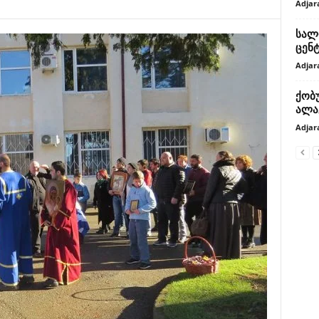
Adjar
სალ
ცენ
Adjar
ქობ
ალა
Adjar