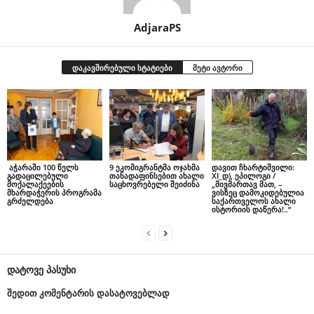
AdjaraPS
დაკავშირებული სტატიები
მეტი ავტორი
აჭარაში 100 წელს
9 ეკომიგრანტმა ოჯახმა
დავით ჩხარტიშვილი:
გადაცილებული
თანადაფინსებით ახალი
XI_დ), ეპილოგი /
მოქალაქეების
საცხოვრებელი შეიძინა
„მივმართავ მათ, –
მხარდაჭერის პროგრამა
ვისზეც დამოკიდებულია
გრძელდება
საქართველოს ახალი
ისტორიის დაწერა!..“
დატოვე პასუხი
შედით კომენტარის დასატოვებლად