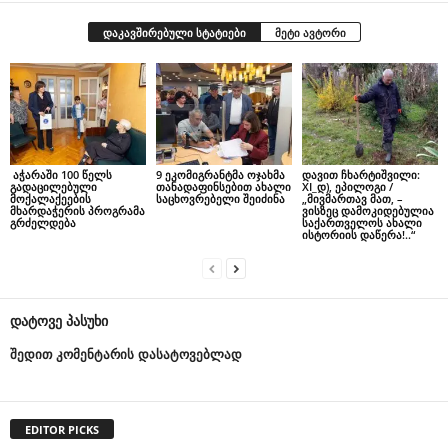
დაკავშირებული სტატიები
მეტი ავტორი
აჭარაში 100 წელს
9 ეკომიგრანტმა ოჯახმა
დავით ჩხარტიშვილი:
გადაცილებული
თანადაფინსებით ახალი
XI_დ), ეპილოგი /
მოქალაქეების
საცხოვრებელი შეიძინა
„მივმართავ მათ, –
მხარდაჭერის პროგრამა
ვისზეც დამოკიდებულია
გრძელდება
საქართველოს ახალი
ისტორიის დაწერა!..“
დატოვე პასუხი
შედით კომენტარის დასატოვებლად
EDITOR PICKS