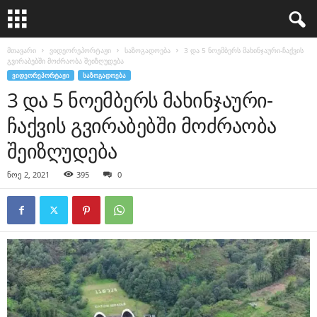
მთავარი
ვიდეორეპორტაჟი
საზოგადოება
3 და 5 ნოემბერს მახინჯაური-ჩაქვის
გვირაბებში მოძრაობა შეიზღუდება
ᲕᲘᲓᲔᲝᲠᲔᲞᲝᲠᲢᲐᲟᲘ
ᲡᲐᲖᲝᲒᲐᲓᲝᲔᲑᲐ
3 და 5 ნოემბერს მახინჯაური-
ჩაქვის გვირაბებში მოძრაობა
შეიზღუდება
ნოე 2, 2021
395
0