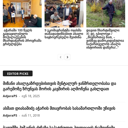
აჭარაში 100 წელს
9 ეკომიგრანტმა ოჯახმა
დავით ჩხარტიშვილი:
გადაცილებული
თანადაფინსებით ახალი
XI_დ), ეპილოგი /
მოქალაქეების
საცხოვრებელი შეიძინა
„მივმართავ მათ, –
მხარდაჭერის პროგრამა
ვისზეც დამოკიდებულია
გრძელდება
საქართველოს ახალი
ისტორიის დაწერა!..“
EDITOR PICKS
მიზანი ახალგაზრდებისთვის მენტალურ ჯანმრთელობასა და
გარემოზე ზრუნვას შორის კავშირის აღმოჩენა გახლდათ
AdjaraPS
-
ივნ 18, 2025
ასმათ დიასამიძე აჭარის მთავრობას სასამართლოში უჩივის
AdjaraPS
-
იან 11, 2018
ბათუმში პუშკინის ქუჩაზე საპატრულო პოლიციის რამდენიმე