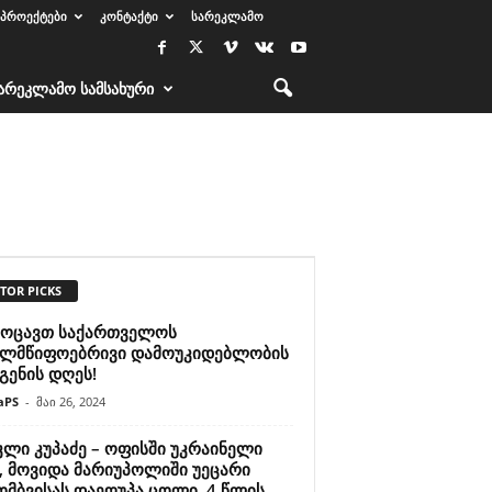
ᲞᲠᲝᲔᲥᲢᲔᲑᲘ
ᲙᲝᲜᲢᲐᲥᲢᲘ
ᲡᲐᲠᲔᲙᲚᲐᲛᲝ
ᲐᲠᲔᲙᲚᲐᲛᲝ ᲡᲐᲛᲡᲐᲮᲣᲠᲘ
TOR PICKS
ოცავთ საქართველოს
ელმწიფოებრივი დამოუკიდებლობის
გენის დღეს!
aPS
-
მაი 26, 2024
კლი კუპაძე – ოფისში უკრაინელი
ი, მოვიდა მარიუპოლიში უეცარი
მბვისას დაეღუპა ცოლი, 4 წლის...