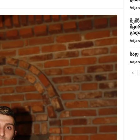
Adjar
შემ
მცი
გად
Adjar
სად 
Adjar