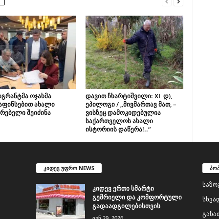
იგრანტმა ოჯახმა
დავით ჩხარტიშვილი: XI_დ),
აფინსებით ახალი
ეპილოგი / „მივმართავ მათ, –
რებელი შეიძინა
ვისზეც დამოკიდებულია
საქართველოს ახალი
ისტორიის დაწერა!..“
კიდევ უფრო NEWS
პო
საზო
კიდევ ერთი სმარტი
გემრიელი და კომფორტული
სხვა
გადაადგილებისთვის
განა
ივნ 29, 2026