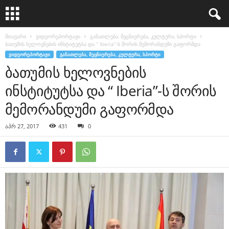
მთავარი
ვიდეორეპორტაჟი
განათლება, მეცნიერება, კულტურა, სპორტი
ბათუმის ხელოვნების ინსტიტუტსა და “ Iberia”-ს შორის მემორანდუმი გაფორმდა
ᲕᲘᲓᲔᲝᲠᲔᲞᲝᲠᲢᲐᲟᲘ
ᲒᲐᲜᲐᲗᲚᲔᲑᲐ, ᲛᲔᲪᲜᲘᲔᲠᲔᲑᲐ, ᲙᲣᲚᲢᲣᲠᲐ, ᲡᲞᲝᲠᲢᲘ
ბათუმის ხელოვნების
ინსტიტუტსა და “ Iberia”-ს შორის
მემორანდუმი გაფორმდა
აპრ 27, 2017
431
0