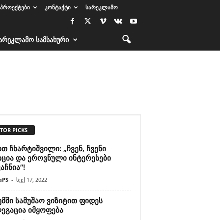
ᲞᲠᲝᲔᲥᲢᲔᲑᲘ
ᲙᲝᲜᲢᲐᲥᲢᲘ
ᲡᲐᲠᲔᲙᲚᲐᲛᲝ
ᲐᲠᲔᲙᲚᲐᲛᲝ ᲡᲐᲛᲡᲐᲮᲣᲠᲘ
TOR PICKS
თ ჩხარტიშვილი: „ჩვენ, ჩვენი
იცია და ეროვნული ინტერესები
აჩნია“!
aPS
-
სექ 17, 2022
მში სამუშაო ვიზიტით ფიდეს
ეგაცია იმყოფება