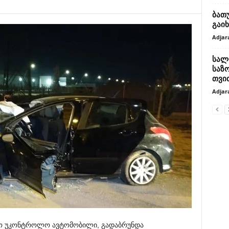
ბათ
გაიხ
Adjar
სალ
საზ
თვით
Adjar
ო
უკონტროლო
ავტომობილი
,
გადაბრუნდა