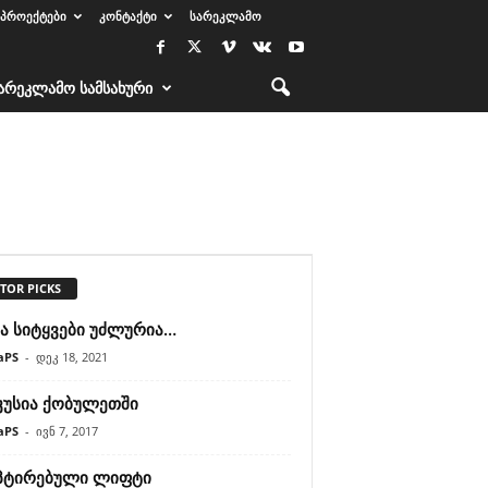
ᲞᲠᲝᲔᲥᲢᲔᲑᲘ
ᲙᲝᲜᲢᲐᲥᲢᲘ
ᲡᲐᲠᲔᲙᲚᲐᲛᲝ
ᲐᲠᲔᲙᲚᲐᲛᲝ ᲡᲐᲛᲡᲐᲮᲣᲠᲘ
TOR PICKS
ა სიტყვები უძლურია…
aPS
-
დეკ 18, 2021
კუსია ქობულეთში
aPS
-
ივნ 7, 2017
პტირებული ლიფტი