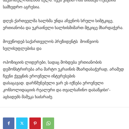
საქართელოში
2008
წელს
.
ჩვენ
ვიცით
რას
ნიშნავს
რუსეთის
სამხედრო
აგრესია
.
დღეს
ქართველმა
ხალხმა
უნდა
აჩვენოს
სრული
სიმტკიცე
,
ერთიანობა
და
უკრაინელი
ხალხის
მიმართ
მტკიცე
მხარდაჭერა
.
მოვუწოდებ
საქართველოს
პრეზიდენტს
მოიწვიოს
ხელისუფლებისა
და
ოპოზიციის
ლიდერები
,
სადაც
მოხდება
ერთიანობის
დემონსტრირება
არა
მარტო
უკრაინის
მხარდასაჭერად
,
არამედ
ჩვენი
ქვეყნის
ეროვნული
ინტერესების
დასაცავად
.
დარწმუნებული
ვარ
ეს
იქნება
ეროვნული
კონსოლიდაციის
რეალური
და
თვალსაჩინო
დასაწყისი
“-
აცხადებს
მამუკა
ხაძარაძე
.