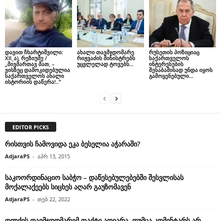
დავით ჩხარტიშვილი:
ახალი თავმჯდომარე
რუსეთის პოზიციაც
XII_ა), რეზიუმე /
რიჟვაძის მინისტრებს
საქართველოს
„მივმართავ მათ, –
უცვლელად ტოვებს…
ინტერესების
ვისზეც დამოკიდებულია
შესაბამისად უნდა იყოს
საქართველოს ახალი
გამოყენებული…
ისტორიის დაწერა!..“
EDITOR PICKS
რისთვის ჩამოვიდა ეკა ბესელია აჭარაში?
AdjaraPS
-
აპრ 13, 2015
საკოორდინაციო საბჭო – დაწესებულებებში შესვლისას
მოქალაქეებს სიცხეს აღარ გაუზომავენ
AdjaraPS
-
თებ 22, 2022
ოლქის თავმჯდომარემ ფაქტი აღიარა, თუმცა კომენტარს არ