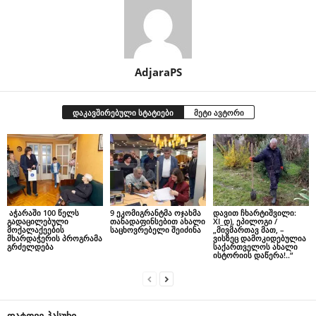
AdjaraPS
დაკავშირებული სტატიები
მეტი ავტორი
აჭარაში 100 წელს
9 ეკომიგრანტმა ოჯახმა
დავით ჩხარტიშვილი:
გადაცილებული
თანადაფინსებით ახალი
XI_დ), ეპილოგი /
მოქალაქეების
საცხოვრებელი შეიძინა
„მივმართავ მათ, –
მხარდაჭერის პროგრამა
ვისზეც დამოკიდებულია
გრძელდება
საქართველოს ახალი
ისტორიის დაწერა!..“
დატოვე პასუხი