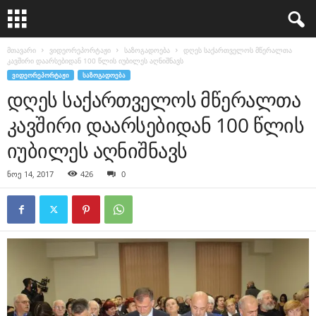
მთავარი
ვიდეორეპორტაჟი
საზოგადოება
დღეს საქართველოს მწერალთა
კავშირი დაარსებიდან 100 წლის იუბილეს აღნიშნავს
ᲕᲘᲓᲔᲝᲠᲔᲞᲝᲠᲢᲐᲟᲘ
ᲡᲐᲖᲝᲒᲐᲓᲝᲔᲑᲐ
დღეს საქართველოს მწერალთა
კავშირი დაარსებიდან 100 წლის
იუბილეს აღნიშნავს
ნოე 14, 2017
426
0