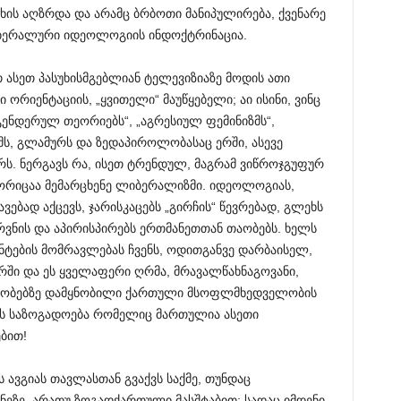
ის აღზრდა და არამც ბრბოთი მანიპულირება, ქვენარე
იბერალური იდეოლოგიის ინდოქტრინაცია.
თ ასეთ პასუხისმგებლიან ტელევიზიაზე მოდის ათი
ორიენტაციის, „ყვითელი“ მაუწყებელი; აი ისინი, ვინც
გენდერულ თეორიებს“, „აგრესიულ ფემინიზმს“,
მს, გლამურს და ზედაპიროლობასაც ერში, ასევე
რს. ნერგავს რა, ისეთ ტრენდულ, მაგრამ ვიწროჯგუფურ
ორიცაა მემარცხენე ლიბერალიზმი. იდეოლოგიას,
ვებად აქცევს, ჯარისკაცებს „გირჩის“ წევრებად, გლეხს
რვნის და აპირისპირებს ერთმანეთთან თაობებს. ხელს
ნტების მომრავლებას ჩვენს, ოდითგანვე დარბაისელ,
ში და ეს ყველაფერი ღრმა, მრავალწახნაგოვანი,
ობებზე დამყნობილი ქართული მსოფლმხედველობის
ს საზოგადოება რომელიც მართულია ასეთი
ბით!
 ავგიას თავლასთან გვაქვს საქმე, თუნდაც
ნეზე, არათუ ზოგადქართული მასშტაბით; სადაც იმდენი