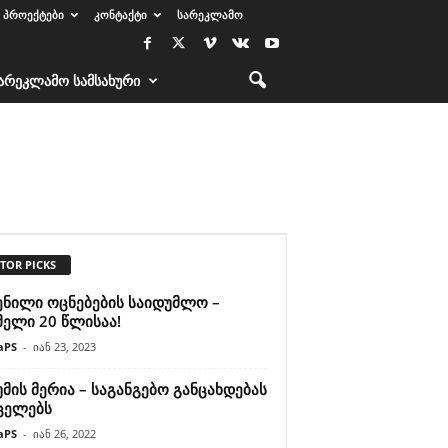
ᲞᲠᲝᲔᲥᲢᲔᲑᲘ
ᲙᲝᲜᲢᲐᲥᲢᲘ
ᲡᲐᲠᲔᲙᲚᲐᲛᲝ
ᲐᲠᲔᲙᲚᲐᲛᲝ ᲡᲐᲛᲡᲐᲮᲣᲠᲘ
TOR PICKS
ენილი ოცნებების საიდუმლო –
მელი 20 წლისაა!
aPS
-
იან 23, 2023
მის მერია – საგანგებო განცახდებას
ცელებს
aPS
-
იან 26, 2022