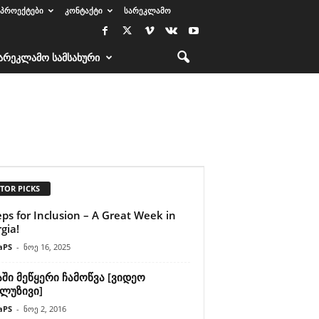
ᲞᲠᲝᲔᲥᲢᲔᲑᲘ
ᲙᲝᲜᲢᲐᲥᲢᲘ
ᲡᲐᲠᲔᲙᲚᲐᲛᲝ
ᲐᲠᲔᲙᲚᲐᲛᲝ ᲡᲐᲛᲡᲐᲮᲣᲠᲘ
TOR PICKS
eps for Inclusion – A Great Week in
gia!
aPS
-
ნოე 16, 2025
ში მეწყერი ჩამოწვა [ვიდეო
კლუზივი]
aPS
-
ნოე 2, 2016