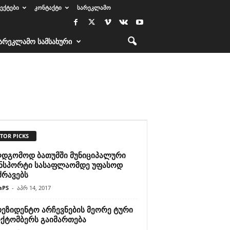
ᲔᲥᲢᲔᲑᲘ
ᲙᲝᲜᲢᲐᲥᲢᲘ
ᲡᲐᲠᲔᲙᲚᲐᲛᲝ
ᲐᲠᲔᲙᲚᲐᲛᲝ ᲡᲐᲛᲡᲐᲮᲣᲠᲘ
TOR PICKS
ღდგომოდ ბათუმში მუნიციპალური
ნსპორტი სასაფლაომდე უფასოდ
ძრავებს
aPS
-
აპრ 14, 2017
რეზიდენტო არჩევნების მეორე ტური
ოქტომბერს გაიმართება