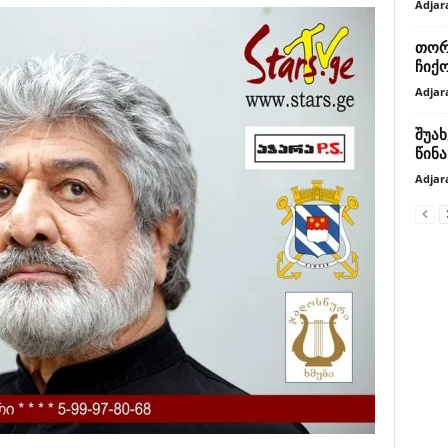
Adjar
თორ
ჩიქ
Adjar
შუახ
წინ
Adjar