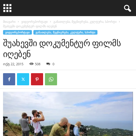
მთავარი
ვიდეორეპორტაჟი
განათლება, მეცნიერება, კულტურა, სპორტი
შუახევში დოკუმენტურ ფილმს იღებენ
ᲕᲘᲓᲔᲝᲠᲔᲞᲝᲠᲢᲐᲟᲘ
ᲒᲐᲜᲐᲗᲚᲔᲑᲐ, ᲛᲔᲪᲜᲘᲔᲠᲔᲑᲐ, ᲙᲣᲚᲢᲣᲠᲐ, ᲡᲞᲝᲠᲢᲘ
შუახევში დოკუმენტურ ფილმს
იღებენ
ოქტ 22, 2015
508
0