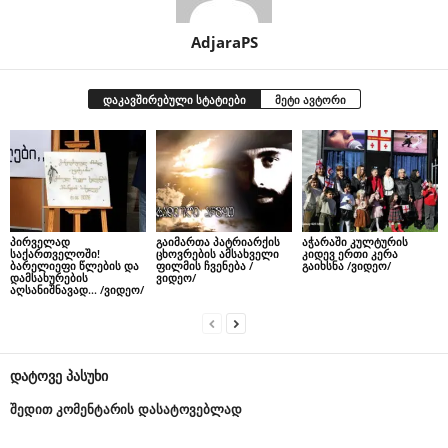
AdjaraPS
დაკავშირებული სტატიები
მეტი ავტორი
პირველად
გაიმართა პატრიარქის
აჭარაში კულტურის
საქართველოში!
ცხოვრების ამსახველი
კიდევ ერთი კერა
ბარელიეფი წლების და
ფილმის ჩვენება /
გაიხსნა /ვიდეო/
დამსახურების
ვიდეო/
აღსანიშნავად… /ვიდეო/
დატოვე პასუხი
შედით კომენტარის დასატოვებლად